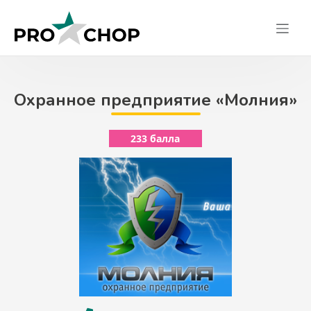
Skip
to
content
Охранное предприятие «Молния»
233 балла