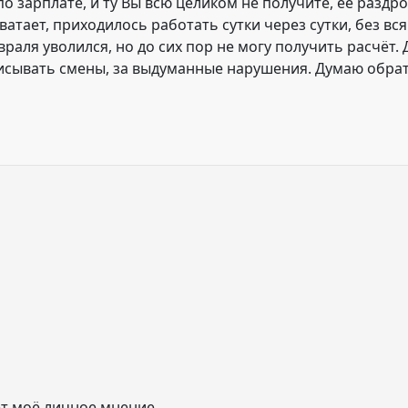
о зарплате, и ту Вы всю целиком не получите, её раздр
ватает, приходилось работать сутки через сутки, без вс
раля уволился, но до сих пор не могу получить расчёт. 
исывать смены, за выдуманные нарушения. Думаю обра
т моё личное мнение.