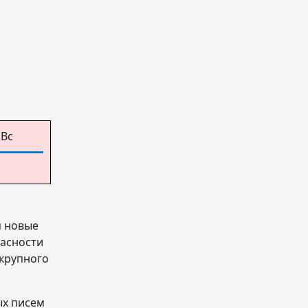
Вс
я новые
пасности
 крупного
ых писем