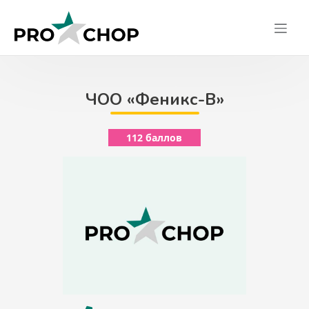
Skip
to
content
ЧОО «Феникс-В»
112 баллов