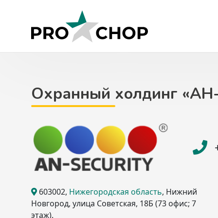
Skip
to
content
Охранный холдинг «АН
603002
,
Нижегородская область
, Нижний
Новгород
, улица Советская, 18Б
(73 офис; 7
этаж)
.