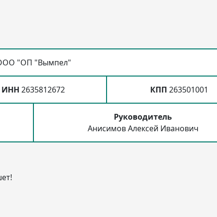
ООО "ОП "Вымпел"
ИНН
2635812672
КПП
263501001
Руководитель
Анисимов Алексей Иванович
ет!