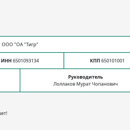
ООО "ОА "Тигр"
ИНН
6501093134
КПП
650101001
Руководитель
Лоллаков Мурат Чопанович
ет!