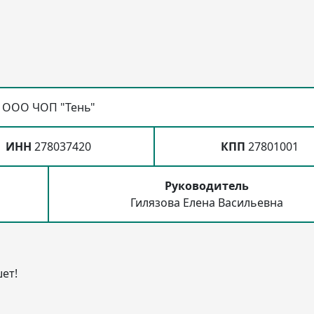
ООО ЧОП "Тень"
ИНН
278037420
КПП
27801001
Руководитель
Гилязова Елена Васильевна
ет!