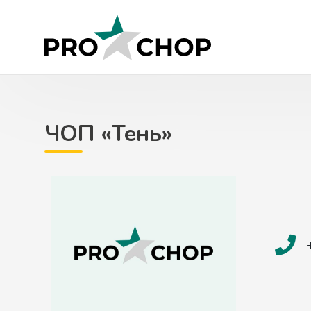
Skip
to
content
ЧОП «Тень»