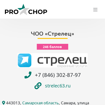
Skip
to
content
ЧОО «Стрелец»
246 баллов
+7 (846) 302-87-97
strelec63.ru
443013
,
Самарская область
, Самара
, улица