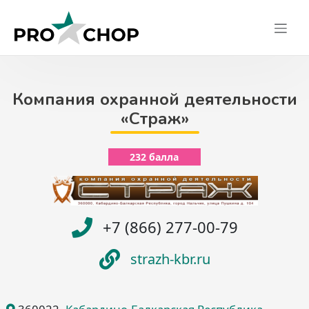
Skip
to
content
Компания охранной деятельности
«Страж»
232 балла
+7 (866) 277-00-79
strazh-kbr.ru