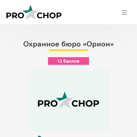
Skip
to
content
Охранное бюро «Орион»
12 баллов