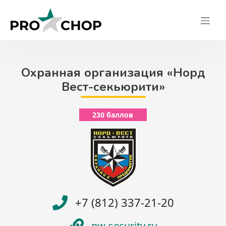
Skip
to
content
Охранная организация «Норд
Вест-секьюрити»
230 баллов
+7 (812) 337-21-20
nw-security.ru