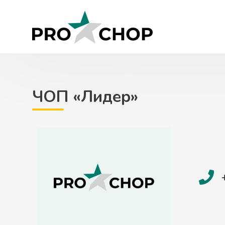
Skip
to
content
ЧОП «Лидер»