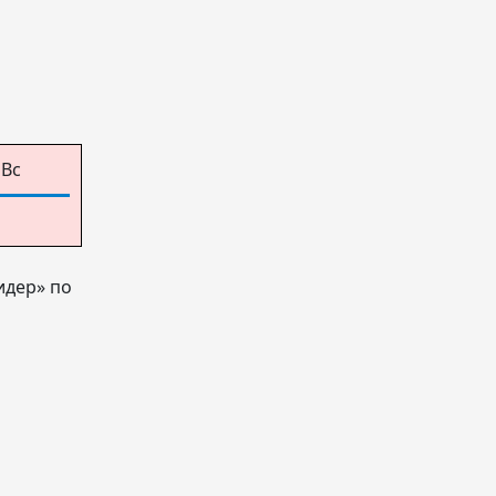
Вс
идер» по