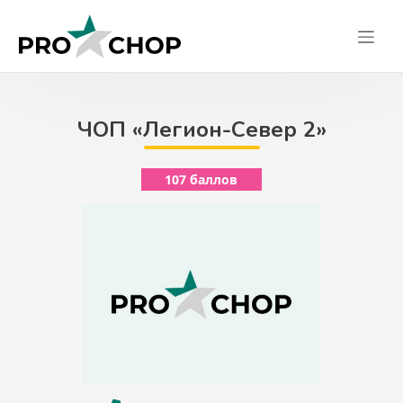
Skip
to
content
ЧОП «Легион-Север 2»
107 баллов