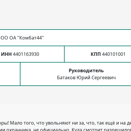
ОО ОА "Комбат44"
ИНН
4401163930
КПП
440101001
Руководитель
Батаков Юрий Сергеевич
! Мало того, что увольняют ни за, что, так ещё и на д
зии охранника, не официально. Куда смотрит разрешило