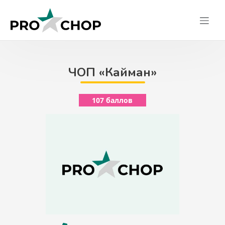
Skip
to
content
ЧОП «Кайман»
107 баллов