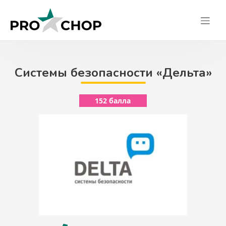
Skip
to
content
Системы безопасности «Дельта»
152 балла