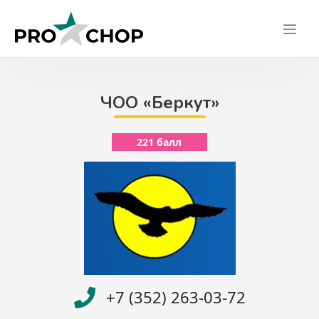
Skip
to
content
ЧОО «Беркут»
221 балл
+7 (352) 263-03-72