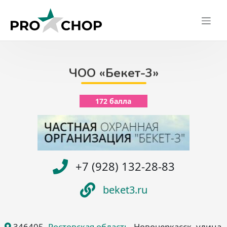
Skip
to
content
ЧОО «Бекет-3»
172 балла
+7 (928) 132-28-83
beket3.ru
346405
,
Ростовская область
, Новочеркасск
, улица