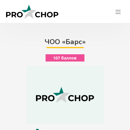
Skip
to
content
ЧОО «Барс»
107 баллов