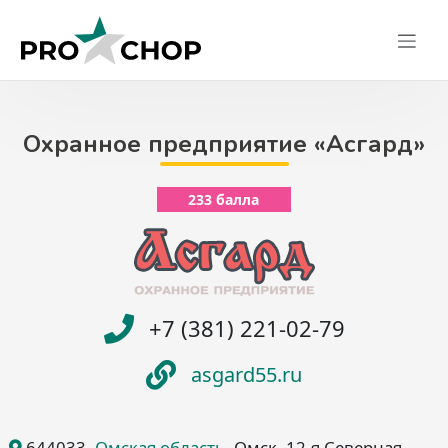
Skip
to
content
Охранное предприятие «Асгард»
233 балла
+7 (381) 221-02-79
asgard55.ru
644033
,
Омская область
, Омск
, 12-я Северная