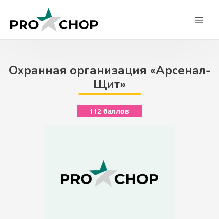
Skip
to
content
Охранная организация «Арсенал-
Щит»
112 баллов