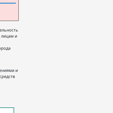
тельность
 лицам и
орода
шениями и
средств