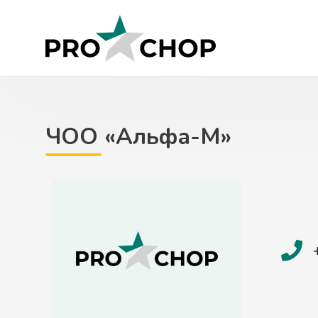
Skip
to
content
ЧОО «Альфа-М»