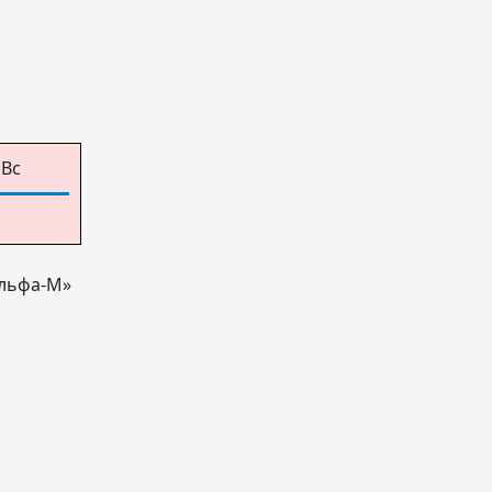
Вс
Альфа-М»