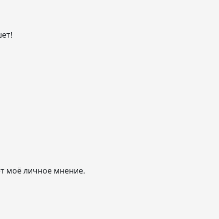
ет!
т моё личное мнение.