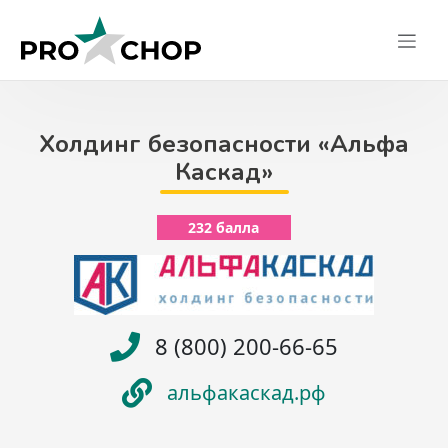
Skip
to
content
Холдинг безопасности «Альфа
Каскад»
232 балла
8 (800) 200-66-65
альфакаскад.рф